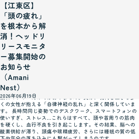
【江東区】
「毎日パソコン作業で目が疲れる…」「デスクワ
ークで首や肩がガチガチ…」「なんだか頭が重く
「頭の疲れ」
て、スッキリしない…」
を根本から解
こんにちは！東京都江東区南砂町にある「Amani Nest」の
消！ヘッドリ
助産師セラピスト、松浦です。 毎日頑張っているあなた
へ。もしかしたら、その「なんとなくの不調」は、頭皮の
リースモニタ
硬さや自律神経の乱れから来ているのかもしれません。
ー募集開始の
「頭の疲れ」って、なかなか自分ではケアしきれないもの
ですよね。私も、助産師として日々忙しく過ごす中で、ふ
お知らせ
とした瞬間に頭の重さや首のコリを感じることがありま
（Amani
す。
「なぜ頭が疲れるのか？」
Nest）
「頭の疲れ」や「眼精疲労」、「首・肩こり」は、単なる
2026年06月19日
疲れのサインだけではありません。実は、現代を生きる多
くの女性が抱える「自律神経の乱れ」と深く関係していま
す。 長時間同じ姿勢でのデスクワーク、スマートフォンの
使いすぎ、ストレス…これらはすべて、頭や首周りの筋肉
を硬くし、血行不良を引き起こします。その結果、脳への
酸素供給が滞り、頭痛や眼精疲労、さらには睡眠の質の低
下や気分の落ち込みにも繋がってしまうのです。