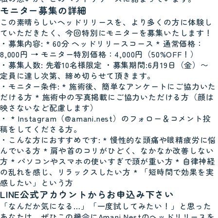
モニター募集の詳細
この素晴らしいヘッドリリースを、より多くの方に体験し
ていただきたく、今回特別にモニターを募集いたします！
・募集内容: * 60分 ヘッドリリースコース * 通常価格：
8,000円 → モニター特別価格：4,000円（50%OFF！）
・募集人数: 先着10名様限定 ・募集期間:6月19日（金）〜
定員に達し次第、締め切らせて頂きます。
・モニター条件: * 施術後、簡単なアンケートにご協力いた
だける方 * 施術中の写真掲載にご協力いただける方（顔は
映さないなど配慮します）
・ * Instagram（@amani.nest）のフォロー＆コメント投
稿をしてくださる方。
・こんな方におすすめです: * 慢性的な頭痛や眼精疲労に悩
んでいる方 * 肩や首のコリがひどく、なかなか改善しない
方 * パソコンやスマホの使いすぎで頭が重い方 * 自律神経
の乱れを感じ、リラックスしたい方 * 「短時間で効果を実
感したい」という方
LINE公式アカウントからお申込み下さい
「なんだか気になる…」「一度試してみたい！」と思った
あなたは、ぜひこの機会にAmani Nestのヘッドリリースを