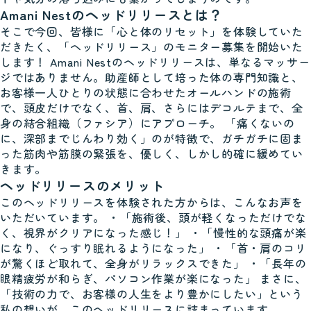
Amani Nestのヘッドリリースとは？
そこで今回、皆様に「心と体のリセット」を体験していた
だきたく、「ヘッドリリース」のモニター募集を開始いた
します！ Amani Nestのヘッドリリースは、単なるマッサー
ジではありません。助産師として培った体の専門知識と、
お客様一人ひとりの状態に合わせたオールハンドの施術
で、頭皮だけでなく、首、肩、さらにはデコルテまで、全
身の結合組織（ファシア）にアプローチ。 「痛くないの
に、深部までじんわり効く」のが特徴で、ガチガチに固ま
った筋肉や筋膜の緊張を、優しく、しかし的確に緩めてい
きます。
ヘッドリリースのメリット
このヘッドリリースを体験された方からは、こんなお声を
いただいています。 ・「施術後、頭が軽くなっただけでな
く、視界がクリアになった感じ！」 ・「慢性的な頭痛が楽
になり、ぐっすり眠れるようになった」 ・「首・肩のコリ
が驚くほど取れて、全身がリラックスできた」 ・「長年の
眼精疲労が和らぎ、パソコン作業が楽になった」 まさに、
「技術の力で、お客様の人生をより豊かにしたい」という
私の想いが、このヘッドリリースに詰まっています。